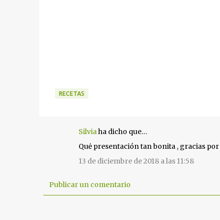
RECETAS
Silvia
ha dicho que…
C
Quė presentación tan bonita , gracias por 
o
m
13 de diciembre de 2018 a las 11:58
e
n
Publicar un comentario
t
a
r