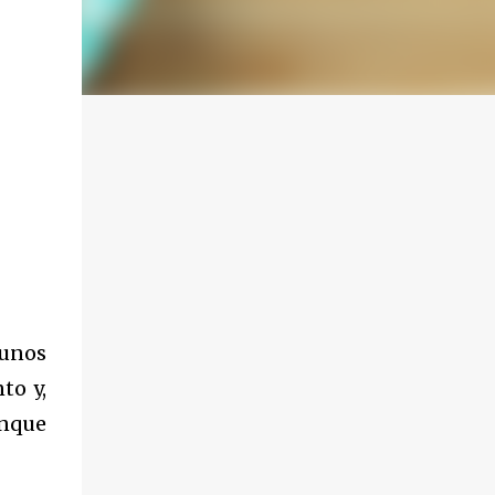
 unos
to y,
unque