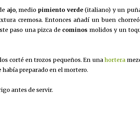
de
ajo
, medio
pimiento verde
(italiano) y un puñ
extura cremosa. Entonces añadí un buen chorre
ste paso una pizca de
cominos
molidos y un toq
los corté en trozos pequeños. En una
hortera
mezc
 había preparado en el mortero.
ri
go antes de servir.