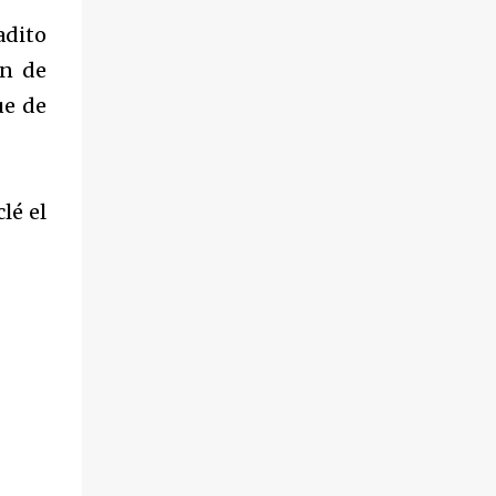
adito
ón de
ue de
lé el