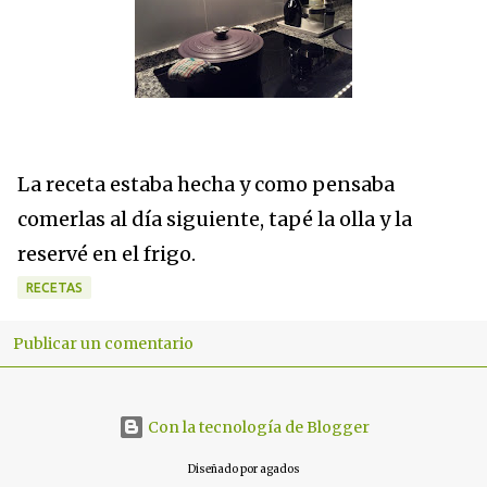
La receta estaba hecha y como pensaba
comerlas al día siguiente, tapé la olla y la
reservé en el frigo.
RECETAS
Publicar un comentario
C
o
m
Con la tecnología de Blogger
e
n
Diseñado por agados