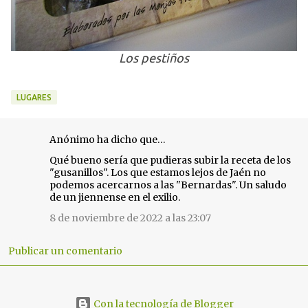
Los pestiños
LUGARES
Anónimo ha dicho que…
C
Qué bueno sería que pudieras subir la receta de los
o
"gusanillos". Los que estamos lejos de Jaén no
m
podemos acercarnos a las "Bernardas". Un saludo
e
de un jiennense en el exilio.
n
8 de noviembre de 2022 a las 23:07
t
a
Publicar un comentario
r
i
o
Con la tecnología de Blogger