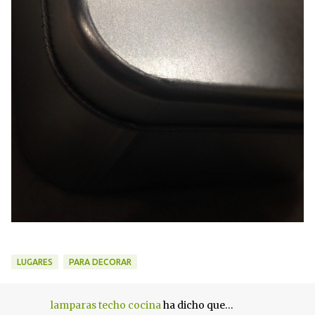
LUGARES
PARA DECORAR
lamparas techo cocina
ha dicho que…
C