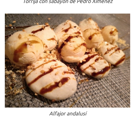
Torrija con sabayón de Pedro Ximénez
Alfajor andalusí