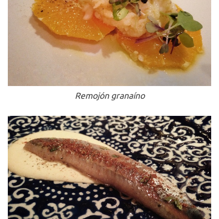
Remojón granaíno