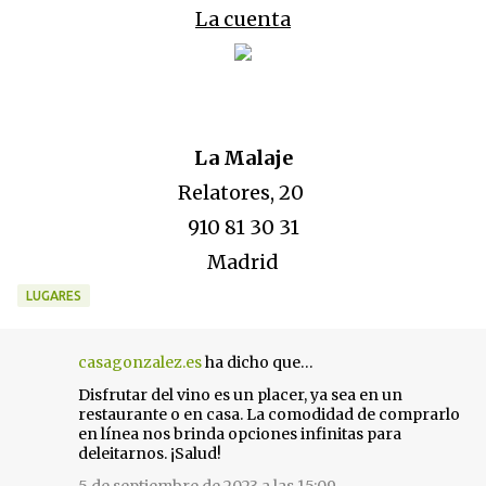
La cuenta
La Malaje
Relatores, 20
910 81 30 31
Madrid
LUGARES
casagonzalez.es
ha dicho que…
C
Disfrutar del vino es un placer, ya sea en un
o
restaurante o en casa. La comodidad de comprarlo
m
en línea nos brinda opciones infinitas para
e
deleitarnos. ¡Salud!
n