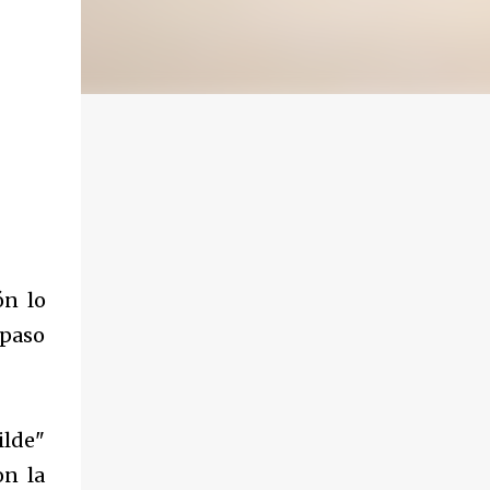
ón lo
 paso
lde"
on la