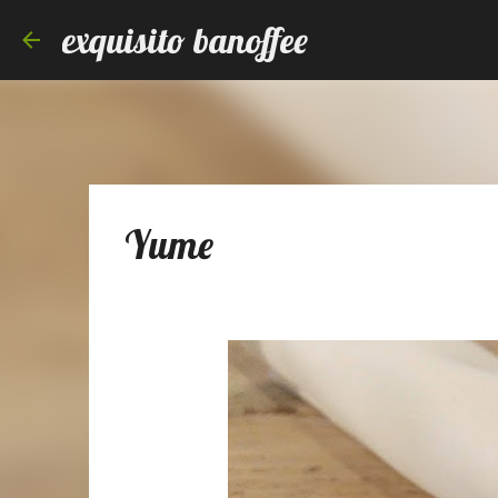
exquisito banoffee
Yume