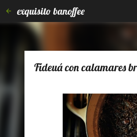
exquisito banoffee
Fideuá con calamares br