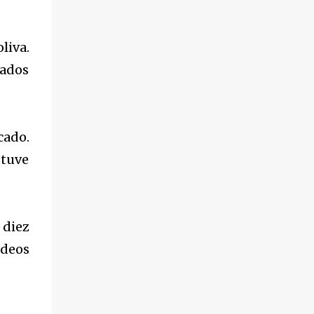
liva.
tados
cado.
 tuve
 diez
ideos