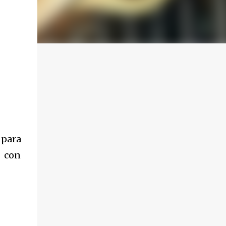
 para
á con