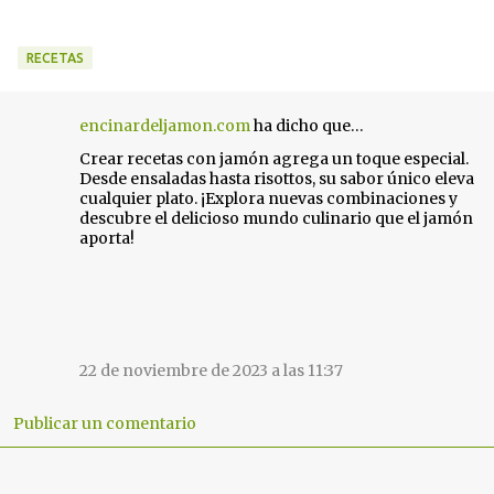
RECETAS
encinardeljamon.com
ha dicho que…
C
Crear recetas con jamón agrega un toque especial.
o
Desde ensaladas hasta risottos, su sabor único eleva
m
cualquier plato. ¡Explora nuevas combinaciones y
e
descubre el delicioso mundo culinario que el jamón
aporta!
n
t
a
r
i
22 de noviembre de 2023 a las 11:37
o
s
Publicar un comentario