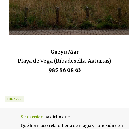
Güeyu Mar
Playa de Vega (Ribadesella, Asturias)
985 86 08 63
LUGARES
Seapassion
ha dicho que…
C
Qué hermoso relato, llena de magia y conexión con
o