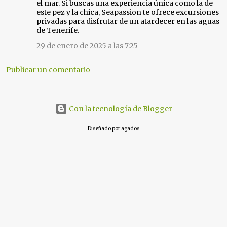
el mar. Si buscas una experiencia única como la de
m
este pez y la chica, Seapassion te ofrece excursiones
e
privadas para disfrutar de un atardecer en las aguas
de Tenerife.
n
t
29 de enero de 2025 a las 7:25
a
r
Publicar un comentario
i
o
s
Con la tecnología de Blogger
Diseñado por agados