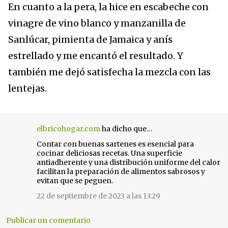
En cuanto a la pera, la hice en escabeche con
vinagre de vino blanco y manzanilla de
Sanlúcar, pimienta de Jamaica y anís
estrellado y me encantó el resultado. Y
también me dejó satisfecha la mezcla con las
lentejas.
elbricohogar.com
ha dicho que…
C
Contar con buenas sartenes es esencial para
o
cocinar deliciosas recetas. Una superficie
m
antiadherente y una distribución uniforme del calor
e
facilitan la preparación de alimentos sabrosos y
evitan que se peguen.
n
t
22 de septiembre de 2023 a las 13:29
a
r
Publicar un comentario