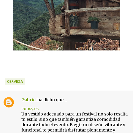
CERVEZA
Gabriel
ha dicho que…
C
coosy.es
o
Un vestido adecuado para un festival no solo resalta
m
tu estilo, sino que también garantiza comodidad
e
durante todo el evento. Elegir un diseño vibrante y
funcional te permitirá disfrutar plenamente y
n