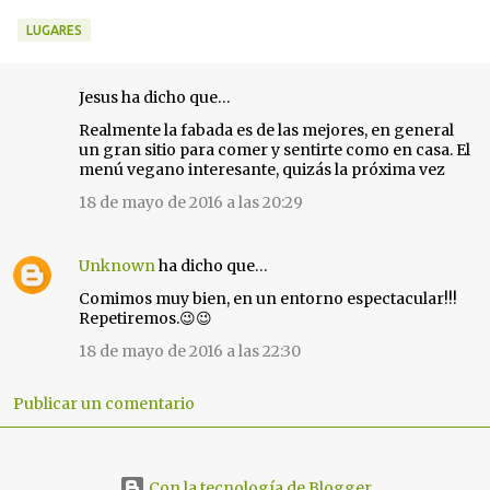
LUGARES
Jesus ha dicho que…
C
Realmente la fabada es de las mejores, en general
o
un gran sitio para comer y sentirte como en casa. El
m
menú vegano interesante, quizás la próxima vez
e
18 de mayo de 2016 a las 20:29
n
t
a
Unknown
ha dicho que…
r
Comimos muy bien, en un entorno espectacular!!!
i
Repetiremos.😉😉
o
18 de mayo de 2016 a las 22:30
s
Publicar un comentario
Con la tecnología de Blogger