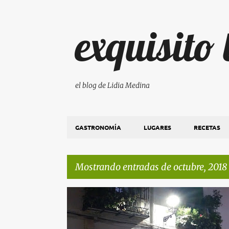
exquisito
el blog de Lidia Medina
GASTRONOMÍA
LUGARES
RECETAS
Mostrando entradas de octubre, 2018
E
LUGARES
n