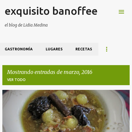
exquisito banoffee
Ir al contenido principal
el blog de Lidia Medina
GASTRONOMÍA
LUGARES
RECETAS
Mostrando entradas de marzo, 2016
VER TODO
E
n
t
r
a