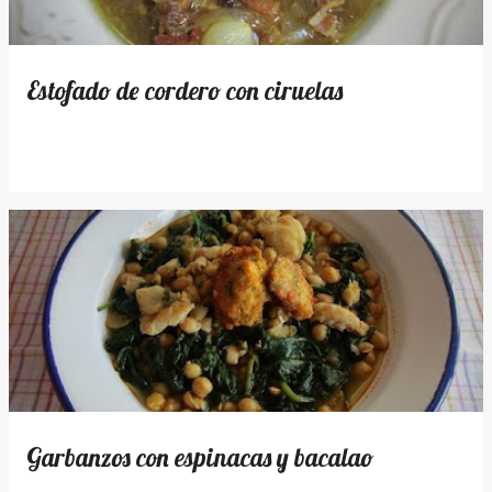
d
a
s
Estofado de cordero con ciruelas
Garbanzos con espinacas y bacalao