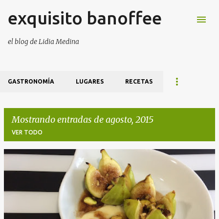
exquisito banoffee
Ir al contenido principal
el blog de Lidia Medina
GASTRONOMÍA
LUGARES
RECETAS
Mostrando entradas de agosto, 2015
VER TODO
E
n
t
r
a