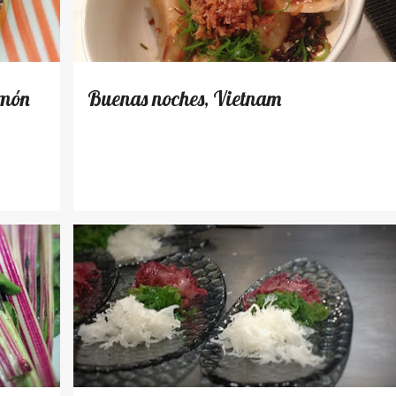
lmón
Buenas noches, Vietnam
LUGARES