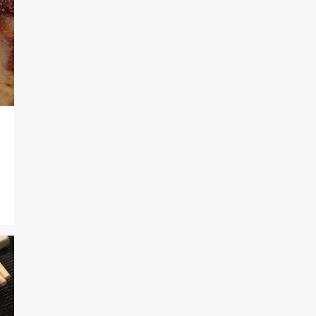
1
enero
12
2019
1
diciembre
1
noviembre
1
octubre
4
agosto
2
junio
3
abril
18
2018
2
diciembre
2
octubre
1
septiembre
2
julio