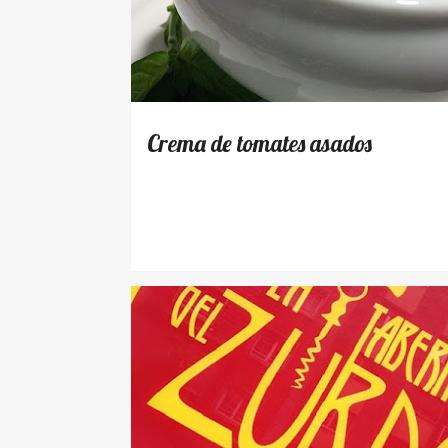
t
r
a
d
a
s
Crema de tomates asados
LUGARES