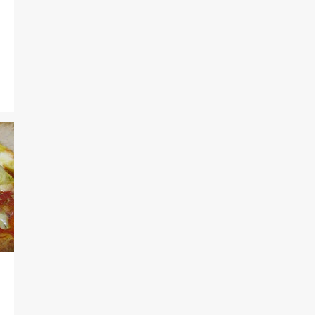
1
junio
3
abril
1
marzo
1
febrero
55
2016
3
diciembre
1
noviembre
2
octubre
3
septiembre
2
agosto
6
julio
7
junio
7
mayo