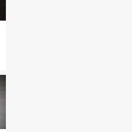
3
junio
3
mayo
1
abril
3
febrero
1
enero
27
2017
4
diciembre
4
noviembre
2
octubre
1
septiembre
6
agosto
4
julio