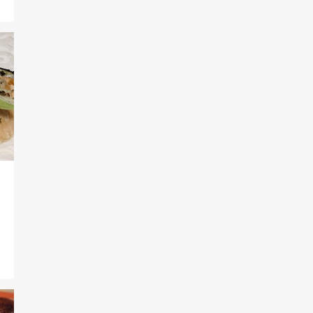
1
mayo
1
marzo
46
2020
4
diciembre
2
octubre
1
septiembre
3
agosto
1
julio
2
junio
17
mayo
12
abril
3
febrero