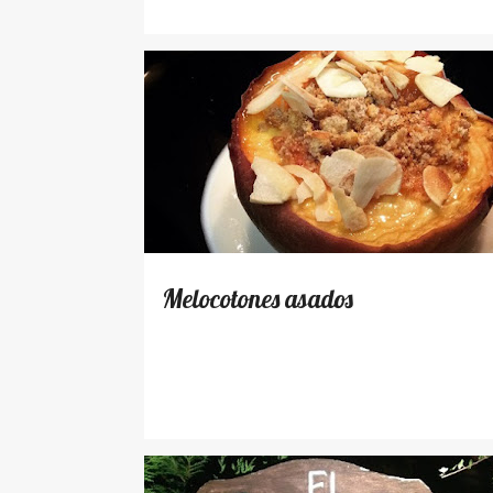
RECETAS
Melocotones asados