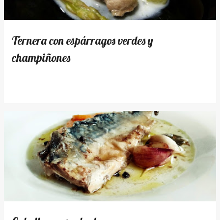
d
a
s
Ternera con espárragos verdes y
champiñones