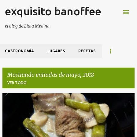
exquisito banoffee
Ir al contenido principal
el blog de Lidia Medina
GASTRONOMÍA
LUGARES
RECETAS
Mostrando entradas de mayo, 2018
VER TODO
E
n
t
r
a